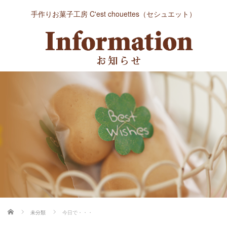
手作りお菓子工房 C'est chouettes（セシュエット）
ホーム
未分類
今日で・・・