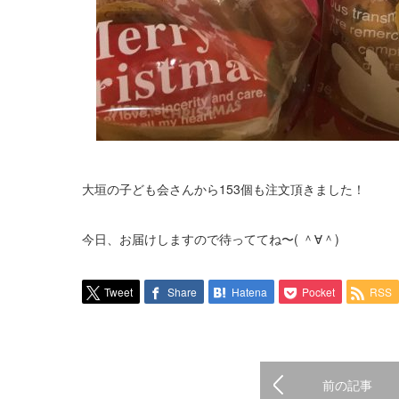
大垣の子ども会さんから153個も注文頂きました！
今日、お届けしますので待っててね〜( ＾∀＾)
Tweet
Share
Hatena
Pocket
RSS
前の記事