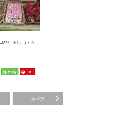
ん納品しましたよ～☆
feedly
Pin it
次の記事