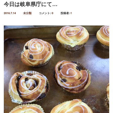
今日は岐阜県庁にて…
2016.7.14
未分類
コメント:
0
投稿者:
f