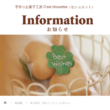
手作りお菓子工房 C'est chouettes（セシュエット）
ホーム
未分類
秋の新作「焼きどーなつ（かぼちゃ）」