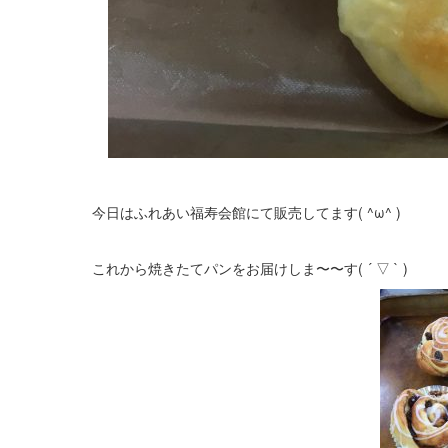
今日はふれあい福寿会館にて販売してます( ^ω^ )
これから焼きたてパンをお届けしま〜〜す( ´ ▽ ` )